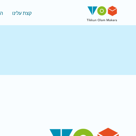
קצת עלינו
המ