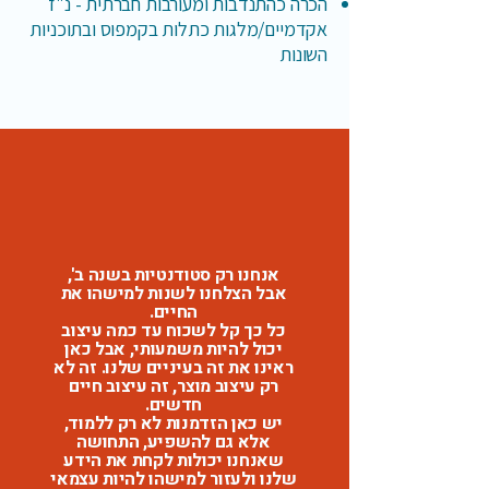
הכרה כהתנדבות ומעורבות חברתית - נ"ז
אקדמיים/מלגות כתלות בקמפוס ובתוכניות
השונות
אנחנו רק סטודנטיות בשנה ב',
אבל הצלחנו לשנות למישהו את
החיים.
כל כך קל לשכוח עד כמה עיצוב
יכול להיות משמעותי, אבל כאן
ראינו את זה בעיניים שלנו. זה לא
רק עיצוב מוצר, זה עיצוב חיים
חדשים.
יש כאן הזדמנות לא רק ללמוד,
אלא גם להשפיע, התחושה
שאנחנו יכולות לקחת את הידע
שלנו ולעזור למישהו להיות עצמאי